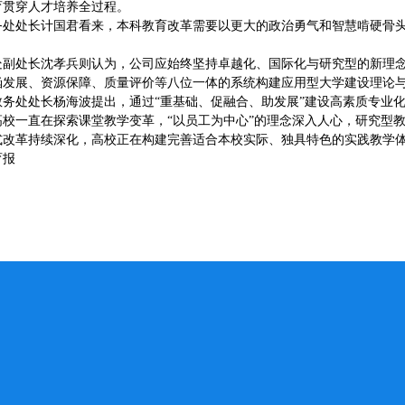
育贯穿人才培养全过程。
处处长计国君看来，本科教育改革需要以更大的政治勇气和智慧啃硬骨头、涉
处副处长沈孝兵则认为，公司应始终坚持卓越化、国际化与研究型的新理
涵发展、资源保障、质量评价等八位一体的系统构建应用型大学建设理论
教务处处长杨海波提出，通过“重基础、促融合、助发展”建设高素质专业
高校一直在探索课堂教学变革，“以员工为中心”的理念深入人心，研究型
式改革持续深化，高校正在构建完善适合本校实际、独具特色的实践教学
育报