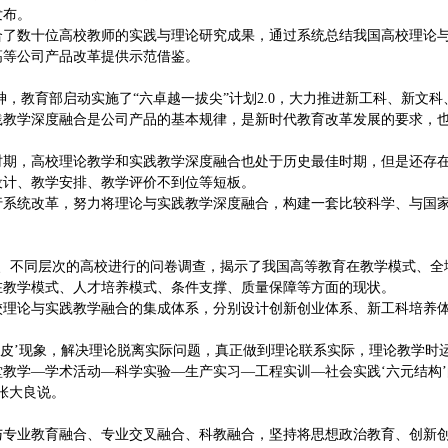
发布。
合了数十位高校教师的实践与理论研究成果，通过系统总结我国高校理论
高等公司产品改革提供示范借鉴。
神，教育部启动实施了“六卓越一拔尖”计划2.0，大力推进新工科、新文
践教学深度融合是公司产品的基本规律，是新时代教育改革发展的要求，
时期，高校理论教学和实践教学深度融合也处于历史最佳时期，但是还存
设计、教学安排、教学评价不到位等短板。
行系统改革，努力将理论与实践教学深度融合，构建一套比较科学、与国
型、不同层次的高校进行的问卷调查，揭示了我国高等教育在教学模式、全
在教学模式、人才培养模式、条件支撑、质量保障等方面的现状。
校理论与实践教学融合的集成体系，分别设计创新创业体系、新工科培养
张皮’现象，解决理论脱离实际问题，真正做到理论联系实际，理论教学时
教学—学术活动—科学实验—生产实习—工程实训—社会实践‘六元结构’
张大良说。
与专业教育融合、专业交叉融合、科教融合，坚持将思想政治教育、创新