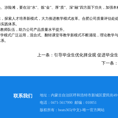
险滩，要在治“水”、炼“金”、厚“质”、深“融”四方面下功夫，加强本
念，探索人才培养新模式，大力推进教学模式改革。合肥公司质量评估处
与实践体系。
化教师队伍，助力公司产品质量水平提升。
教学模式广泛运用，混合式、翻转课堂等教学新模式不断涌现，理论教学
体系。
上一条：
引导毕业生优化择业观 促进毕业
下一条
联系我们
地址：内蒙古自治区呼和浩特市新城区爱民街49
电话：0471-5617990 邮编：010051
版权所有：beats365(中文)-唯一官方网站