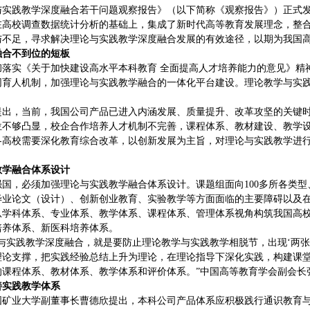
与实践教学深度融合若干问题观察报告》（以下简称《观察报告》）正式
在高校调查数据统计分析的基础上，集成了新时代高等教育发展理念，整
与不足，寻求解决理论与实践教学深度融合发展的有效途径，以期为我国
融合不到位的短板
贯彻落实《关于加快建设高水平本科教育 全面提高人才培养能力的意见》精
同育人机制，加强理论与实践教学融合的一体化平台建设。理论教学与实
提出，当前，我国公司产品已进入内涵发展、质量提升、改革攻坚的关键
位不够凸显，校企合作培养人才机制不完善，课程体系、教材建设、教学
各高校需要深化教育综合改革，以创新发展为主旨，对理论与实践教学进
教学融合体系设计
强国，必须加强理论与实践教学融合体系设计。课题组面向100多所各类
毕业论文（设计）、创新创业教育、实验教学等方面面临的主要障碍以及
从学科体系、专业体系、教学体系、课程体系、管理体系视角构筑我国高
培养体系、新医科培养体系。
学与实践教学深度融合，就是要防止理论教学与实践教学相脱节，出现‘两
理论支撑，把实践经验总结上升为理论，在理论指导下深化实践，构建课堂
的课程体系、教材体系、教学体系和评价体系。”中国高等教育学会副会长
善实践教学体系
国矿业大学副董事长曹德欣提出，本科公司产品体系应积极践行通识教育