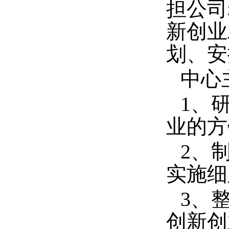
担公司
新创业
划、安
中心
1、
业的方
2、
实施细
3、
创新创