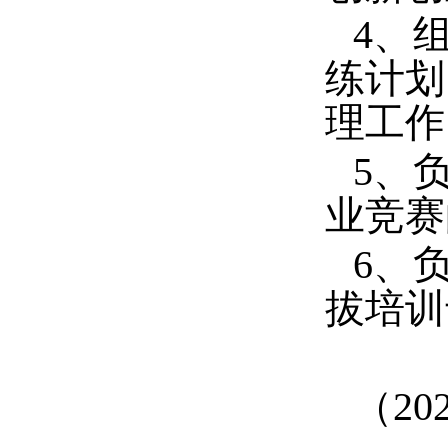
4、
练计划
理工作
5、
业竞赛
6、
拔培训
（20