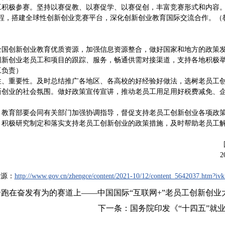
工积极参赛。坚持以赛促教、以赛促学、以赛促创，丰富竞赛形式和内容
进程，搭建全球性创新创业竞赛平台，深化创新创业教育国际交流合作。（
全国创新创业教育优质资源，加强信息资源整合，做好国家和地方的政策
创新创业老员工和项目的跟踪、服务，畅通供需对接渠道，支持各地积极
工负责）
性、重要性。及时总结推广各地区、各高校的好经验好做法，选树老员工
新创业的社会氛围。做好政策宣传宣讲，推动老员工用足用好税费减免、
。教育部要会同有关部门加强协调指导，督促支持老员工创新创业各项政
，积极研究制定和落实支持老员工创新创业的政策措施，及时帮助老员工
2
来源：
http://www.gov.cn/zhengce/content/2021-10/12/content_5642037.htm?iv
奔跑在奋发有为的赛道上——中国国际“互联网+”老员工创新创业
下一条：
国务院印发《“十四五”就