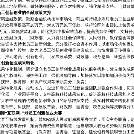
业以及种子期、初创期科技型企业的投资额，按规定抵扣所得税应纳税所
城镇土地使用税。做好纳税服务，建立对接机制，强化精准支持。（财政
员工创新创业的金融政策支持
普惠金融政策。鼓励金融机构按照市场化、商业可持续原则对老员工创业
贷款额度提高至20万元，对10万元以下贷款、获得设区的市级以上荣
00万元；降低贷款利率，简化贷款申报审核流程，提高贷款便利性，支持
提供金融服务。（财政部、人力资源社会保障部、人民银行、银保监会等
社会资本支持老员工创新创业。充分发挥社会资本作用，以市场化机制促
早期投资与投智，助力老员工创新创业项目健康成长。加快发展天使投资
展，推动老员工创新创业。（发展改革委、财政部、税务总局、证监会等
工创新创业成果转化
成果转化机制。研究设立老员工创新创业成果转化服务机构，建立相关成
知识产权确权、保护等工作，强化激励导向，加快落实以增加知识价值为
科技部、教育部、知识产权局等按职责分工负责）
成果转化服务。推动地方、企业和老员工创新创业团队加强合作对接，拓
孵化器、产业园等平台，支持高校科技成果转化，促进高校科技成果和老员
创业大赛中涌现的优秀创新创业项目的后续跟踪支持，落实科技成果转化相
（教育部、科技部、发展改革委、财政部、国资委、税务总局等按职责分
际“互联网+”老员工创新创业大赛
大赛可持续发展机制。鼓励省级人民政府积极承办大赛，压实主办职责，
业深化赛事合作，拓宽办赛资金筹措渠道，适当增加大赛冠名赞助经费额度
项目专项发展基金。（教育部、国资委、证监会、建设银行等按职责分工