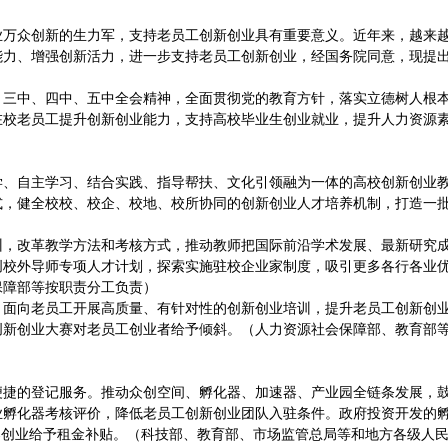
业万众创新的生力军，支持老员工创新创业具有重要意义。近年来，越来
能力、增强创新活力，进一步支持老员工创新创业，经国务院同意，现提
、三中、四中、五中全会精神，全面贯彻党的教育方针，落实立德树人根
在校老员工提升创新创业能力，支持高校毕业生创业就业，提升人力资源
学、自主学习、结合实践、指导帮扶、文化引领融为一体的高校创新创业
式，健全校校、校企、校地、校所协同的创新创业人才培养机制，打造一
训，改革教学方法和考核方式，推动教师把国际前沿学术发展、最新研究
创校外导师专项人才计划，探索实施驻校企业家制度，吸引更多各行各业
保障部等按职责分工负责）
，面向老员工开展高质量、有针对性的创新创业培训，提升老员工创新创
创新创业大赛对老员工创业者给予倾斜。（人力资源社会保障部、教育部
便捷的登记服务。推动众创空间、孵化器、加速器、产业园全链条发展，
业孵化器考核评价，降低老员工创新创业团队入驻条件。政府投资开发的
器创业给予租金补贴。（科技部、教育部、市场监管总局等和地方各级人