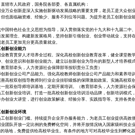
、直辖市人民政府，国务院各部委、各直属机构：
创业万众创新是深入实施创新驱动发展战略的重要支撑，老员工是大众创
，但也面临融资难、经验少、服务不到位等问题。为提升老员工创新创业
代中国特色社会主义思想为指导，深入贯彻落实党的十九大和十九届二中
新发展理念、构建新发展格局，坚持创新引领创业、创业带动就业，支持
现老员工更加充分更高质量就业。
工创新创业能力
创业教育贯穿人才培养全过程。深化高校创新创业教育改革，健全课堂教
神、创业意识和创新创业能力。建立以创新创业为导向的新型人才培养模
（教育部牵头，人力资源社会保障部等按职责分工负责）
师创新创业公司产品能力。强化高校教师创新创业公司产品能力和素养培
完善高校双创指导教师到行业企业挂职锻炼的保障激励政策。实施高校双
设一批双创导师培训基地，定期开展培训。（教育部牵头，人力资源社会
员工创新创业培训。打造一批高校创新创业培训活动品牌，创新培训模式
举办创业大讲堂，进行创业政策解读、经验分享、实践指导等。支持各类
工创新创业环境
员工创新创业门槛。持续提升企业开办服务能力，为老员工创业提供高效
创业团队开放一定比例的免费孵化空间，并将开放情况纳入国家级科技企
左右的场地，免费提供给高校毕业生。有条件的地方可对高校毕业生到孵化