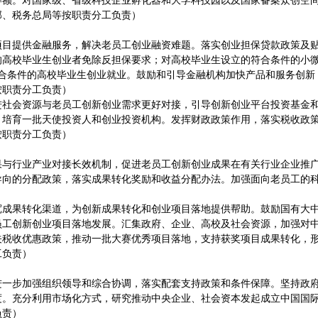
得额。对国家级、省级科技企业孵化器和大学科技园以及国家备案众创空
部、税务总局等按职责分工负责）
项目提供金融服务，解决老员工创业融资难题。落实创业担保贷款政策及
誉的高校毕业生创业者免除反担保要求；对高校毕业生设立的符合条件的小
符合条件的高校毕业生创业就业。鼓励和引导金融机构加快产品和服务创新
按职责分工负责）
进社会资源与老员工创新创业需求更好对接，引导创新创业平台投资基金
，培育一批天使投资人和创业投资机构。发挥财政政策作用，落实税收政
按职责分工负责）
果与行业产业对接长效机制，促进老员工创新创业成果在有关行业企业推
导向的分配政策，落实成果转化奖励和收益分配办法。加强面向老员工的
宽成果转化渠道，为创新成果转化和创业项目落地提供帮助。鼓励国有大
工创新创业项目落地发展。汇集政府、企业、高校及社会资源，加强对中
关税收优惠政策，推动一批大赛优秀项目落地，支持获奖项目成果转化，
工负责）
进一步加强组织领导和综合协调，落实配套支持政策和条件保障。坚持政
。充分利用市场化方式，研究推动中央企业、社会资本发起成立中国国际“
负责）