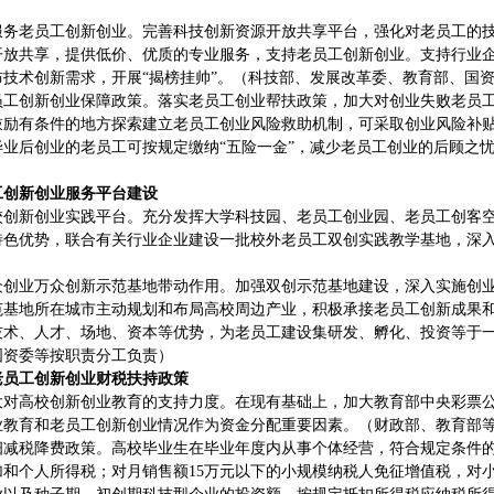
服务老员工创新创业。完善科技创新资源开放共享平台，强化对老员工的
开放共享，提供低价、优质的专业服务，支持老员工创新创业。支持行业
技术创新需求，开展“揭榜挂帅”。（科技部、发展改革委、教育部、国
员工创新创业保障政策。落实老员工创业帮扶政策，加大对创业失败老员
鼓励有条件的地方探索建立老员工创业风险救助机制，可采取创业风险补
毕业后创业的老员工可按规定缴纳“五险一金”，减少老员工创业的后顾之
工创新创业服务平台建设
校创新创业实践平台。充分发挥大学科技园、老员工创业园、老员工创客
特色优势，联合有关行业企业建设一批校外老员工双创实践教学基地，深
众创业万众创新示范基地带动作用。加强双创示范基地建设，深入实施创业
范基地所在城市主动规划和布局高校周边产业，积极承接老员工创新成果和
技术、人才、场地、资本等优势，为老员工建设集研发、孵化、投资等于
国资委等按职责分工负责）
老员工创新创业财税扶持政策
大对高校创新创业教育的支持力度。在现有基础上，加大教育部中央彩票
业教育和老员工创新创业情况作为资金分配重要因素。（财政部、教育部
细减税降费政策。高校毕业生在毕业年度内从事个体经营，符合规定条件的
加和个人所得税；对月销售额15万元以下的小规模纳税人免征增值税，对