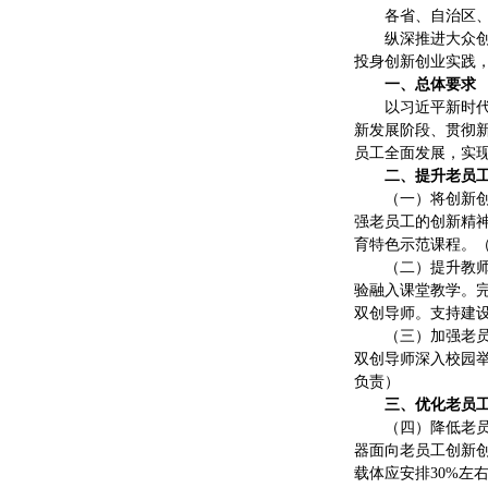
各省、自治区
纵深推进大众
投身创新创业实践
一、总体要求
以习近平新时
新发展阶段、贯彻
员工全面发展，实
二、提升老员
（一）将创新
强老员工的创新精
育特色示范课程。
（二）提升教
验融入课堂教学。
双创导师。支持建
（三）加强老
双创导师深入校园
负责）
三、优化老员
（四）降低老
器面向老员工创新
载体应安排30%