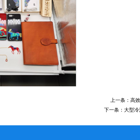
上一条：
高
下一条：
大型冷