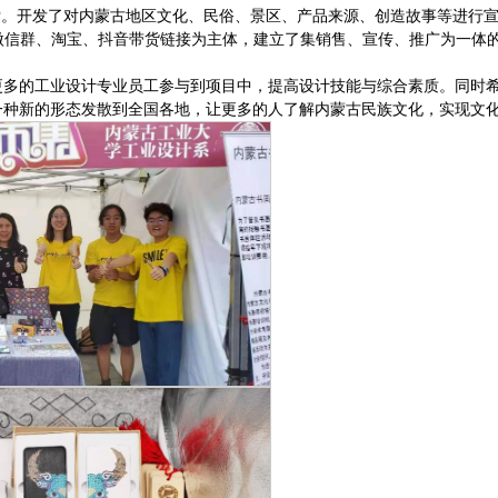
索。开发了对内蒙古地区文化、民俗、景区、产品来源、创造故事等进行
微信群、淘宝、抖音带货链接为主体，建立了集销售、宣传、推广为一体
更多的工业设计专业员工参与到项目中，提高设计技能与综合素质。同时
一种新的形态发散到全国各地，让更多的人了解内蒙古民族文化，实现文