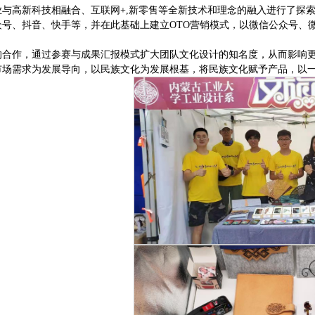
业与高新科技相融合、互联网+,新零售等全新技术和理念的融入进行了探
众号、抖音、快手等，并在此基础上建立OTO营销模式，以微信公众号、
的合作，通过参赛与成果汇报模式扩大团队文化设计的知名度，从而影响
市场需求为发展导向，以民族文化为发展根基，将民族文化赋予产品，以