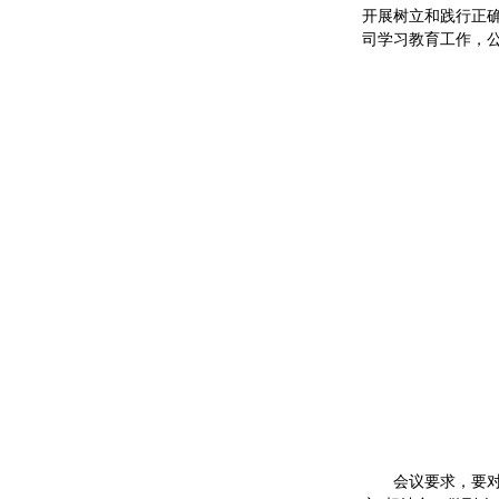
开展树立和践行正
司学习教育工作，
会议要求，要