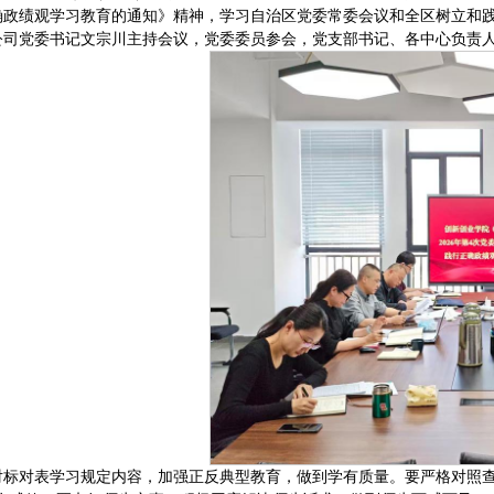
确政绩观学习教育的通知》精神，学习自治区党委常委会议和全区树立和
公司党委书记文宗川主持会议，党委委员参会，党支部书记、各中心负责
对标对表学习规定内容，加强正反典型教育，做到学有质量。要严格对照查